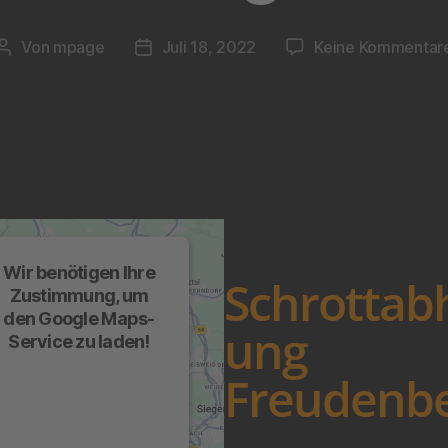
Von
mpage
Juli 18, 2022
Keine Kommentar
Wir benötigen Ihre
Schrottab
Zustimmung, um
den Google Maps-
ung
Service zu laden!
Wir verwenden einen
Freudenb
Service eines
Drittanbieters, um
arteninhalte einzubetten.