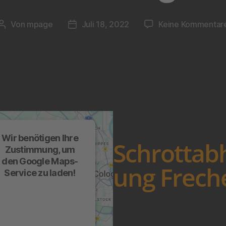
Von
mpage
Juli 18, 2022
Keine Kommentar
Wir benötigen Ihre
Schrottab
Zustimmung, um
den Google Maps-
ung Frech
Service zu laden!
Wir verwenden einen
Service eines
Drittanbieters, um
arteninhalte einzubetten.