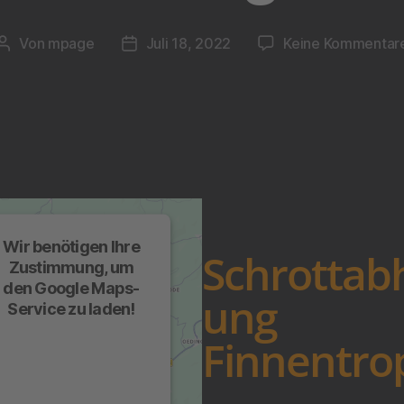
Von
mpage
Juli 18, 2022
Keine Kommentar
Wir benötigen Ihre
Schrottab
Zustimmung, um
den Google Maps-
ung
Service zu laden!
Wir verwenden einen
Finnentro
Service eines
Drittanbieters, um
arteninhalte einzubetten.