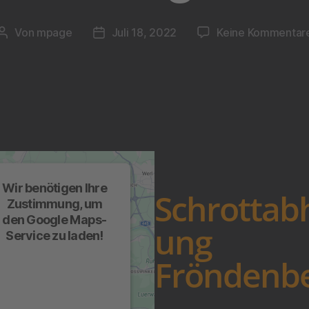
Von
mpage
Juli 18, 2022
Keine Kommentar
Wir benötigen Ihre
Schrottab
Zustimmung, um
den Google Maps-
ung
Service zu laden!
Wir verwenden einen
Fröndenb
Service eines
Drittanbieters, um
arteninhalte einzubetten.