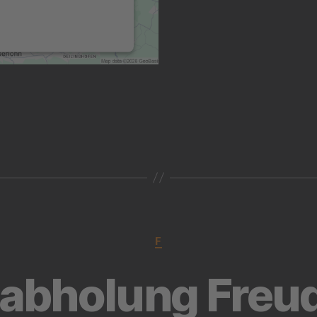
Dieser Service kann
Daten zu Ihren Aktivitäten
sammeln. Bitte lesen Sie
die Details durch und
stimmen Sie der Nutzung
des Service zu, um diese
Karte anzuzeigen.
MEHR
INFORMATIONEN
AKZEPTIEREN
powered by
Usercentrics
Consent Management
Platform
&
eRecht24
F
tabholung Freu