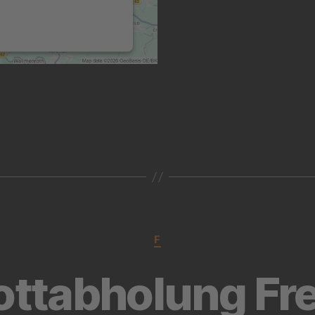
Dieser Service kann
Daten zu Ihren Aktivitäten
sammeln. Bitte lesen Sie
die Details durch und
stimmen Sie der Nutzung
des Service zu, um diese
Karte anzuzeigen.
MEHR
INFORMATIONEN
AKZEPTIEREN
powered by
Usercentrics
Consent Management
Platform
&
eRecht24
F
ottabholung Fr