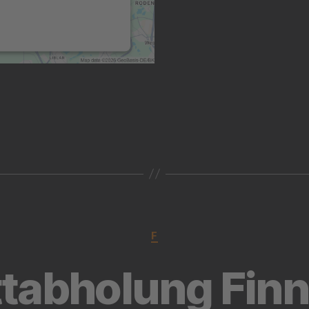
Dieser Service kann
Daten zu Ihren Aktivitäten
sammeln. Bitte lesen Sie
die Details durch und
stimmen Sie der Nutzung
des Service zu, um diese
Karte anzuzeigen.
MEHR
INFORMATIONEN
AKZEPTIEREN
powered by
Usercentrics
Consent Management
Platform
&
eRecht24
F
tabholung Fin