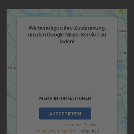
Wir benötigen Ihre Zustimmung,
um den Google Maps-Service zu
laden!
Wir verwenden einen Service eines
Drittanbieters, um Karteninhalte einzubetten.
Dieser Service kann Daten zu Ihren
Aktivitäten sammeln. Bitte lesen Sie die
Details durch und stimmen Sie der Nutzung
des Service zu, um diese Karte anzuzeigen.
MEHR INFORMATIONEN
AKZEPTIEREN
powered by
Usercentrics Consent
Management Platform
&
eRecht24