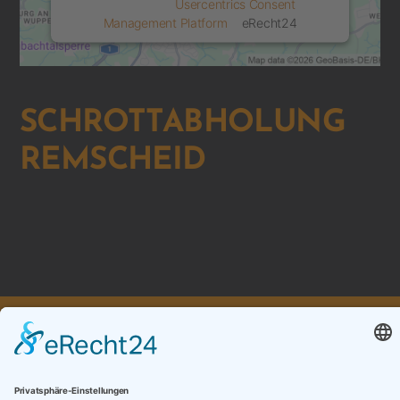
powered by
Usercentrics Consent
Management Platform
&
eRecht24
SCHROTTABHOLUNG
REMSCHEID
ZURÜCK ZUR ÜBERSICHT