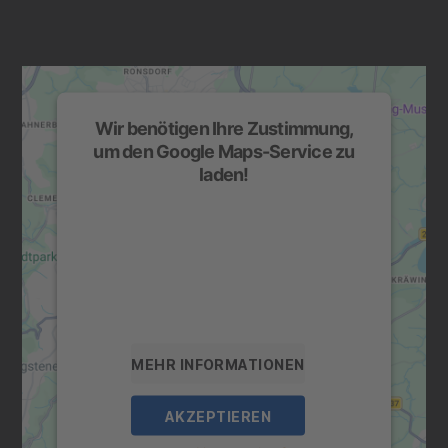
Wir benötigen Ihre Zustimmung,
um den Google Maps-Service zu
laden!
Wir verwenden einen Service eines
Drittanbieters, um Karteninhalte einzubetten.
Dieser Service kann Daten zu Ihren
Aktivitäten sammeln. Bitte lesen Sie die
Details durch und stimmen Sie der Nutzung
des Service zu, um diese Karte anzuzeigen.
MEHR INFORMATIONEN
AKZEPTIEREN