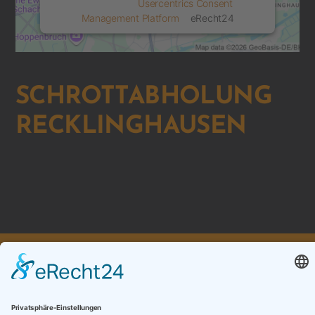
powered by
Usercentrics Consent
Management Platform
&
eRecht24
SCHROTTABHOLUNG
RECKLINGHAUSEN
ZURÜCK ZUR ÜBERSICHT