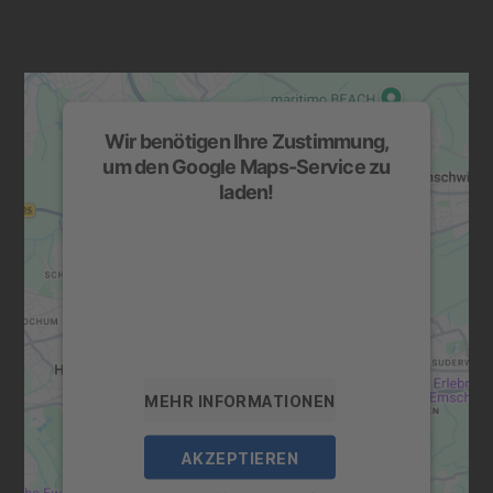
Wir benötigen Ihre Zustimmung,
um den Google Maps-Service zu
laden!
Wir verwenden einen Service eines
Drittanbieters, um Karteninhalte einzubetten.
Dieser Service kann Daten zu Ihren
Aktivitäten sammeln. Bitte lesen Sie die
Details durch und stimmen Sie der Nutzung
des Service zu, um diese Karte anzuzeigen.
MEHR INFORMATIONEN
AKZEPTIEREN