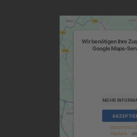
Wir benötigen Ihre Z
Google Maps-Serv
Wir verwenden einen Service
um Karteninhalte einzubette
Daten zu Ihren Aktivitäten s
die Details durch und stimm
Service zu, um diese K
MEHR INFORM
AKZEPTIE
powered by
Usercentrics
Platform
&
eR