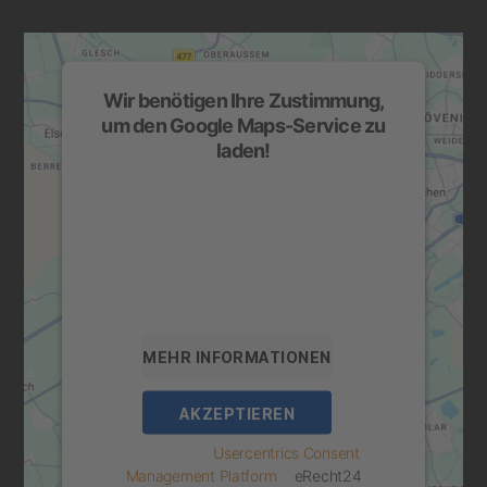
Wir benötigen Ihre Zustimmung,
um den Google Maps-Service zu
laden!
Wir verwenden einen Service eines
Drittanbieters, um Karteninhalte einzubetten.
Dieser Service kann Daten zu Ihren
Aktivitäten sammeln. Bitte lesen Sie die
Details durch und stimmen Sie der Nutzung
des Service zu, um diese Karte anzuzeigen.
MEHR INFORMATIONEN
AKZEPTIEREN
powered by
Usercentrics Consent
Management Platform
&
eRecht24