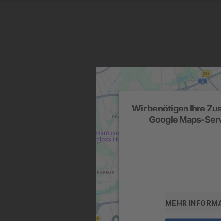
Wir benötigen Ihre Z
Google Maps-Serv
Wir verwenden einen Service
um Karteninhalte einzubette
Daten zu Ihren Aktivitäten s
die Details durch und stimm
Service zu, um diese K
MEHR INFORM