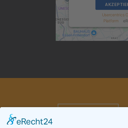
AKZEPTIE
powered by
Usercentrics
Platform
&
eR
ZURÜCK ZUR ÜBERSICHT