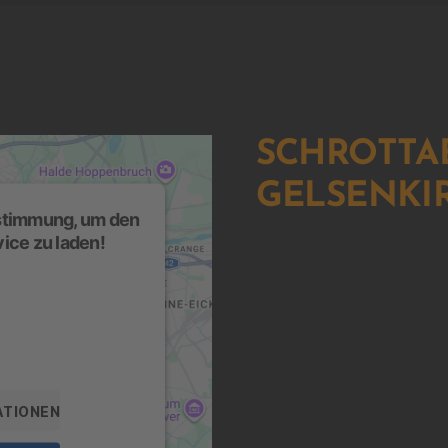
SCHROTT
GELSENKI
ustimmung, um den
ice zu laden!
 eines Drittanbieters,
n. Dieser Service kann
ammeln. Bitte lesen Sie
en Sie der Nutzung des
arte anzuzeigen.
ATIONEN