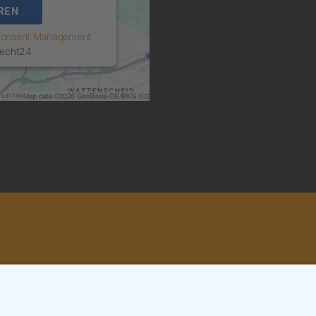
REN
 Consent Management
echt24